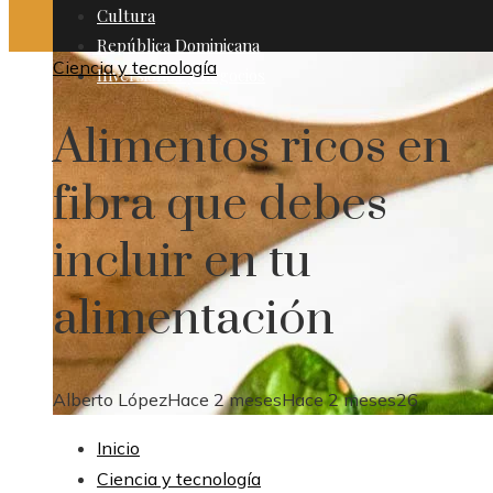
Cultura
República Dominicana
Ciencia y tecnología
Inversiones y negocios
Alimentos ricos en
fibra que debes
incluir en tu
alimentación
Alberto López
Hace 2 meses
Hace 2 meses
26
Inicio
Ciencia y tecnología