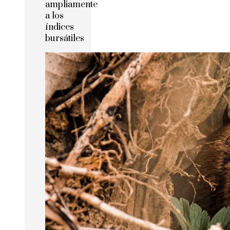
ampliamente
a los
índices
bursátiles