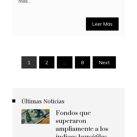
más…
Leer Más
Paginación
1
2
…
8
Next
de
entradas
Últimas Noticias
Fondos que
superaron
ampliamente a los