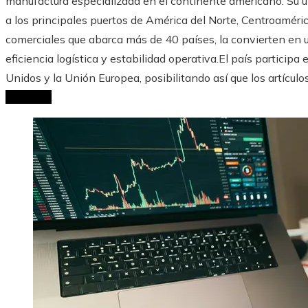
manufactura especializada en el continente americano. Su ub
a los principales puertos de América del Norte, Centroaméric
comerciales que abarca más de 40 países, la convierten en
eficiencia logística y estabilidad operativa.El país particip
Unidos y la Unión Europea, posibilitando así que los artícul
Leer Más