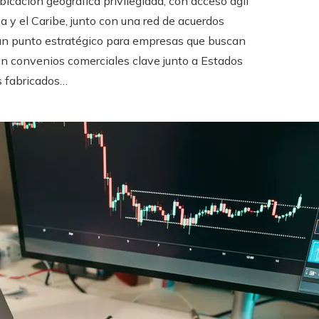
icación geográfica privilegiada, con acceso ágil
a y el Caribe, junto con una red de acuerdos
 un punto estratégico para empresas que buscan
a en convenios comerciales clave junto a Estados
os fabricados…