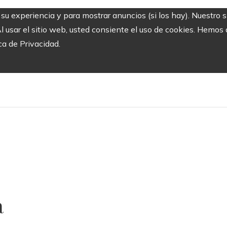
r su experiencia y para mostrar anuncios (si los hay). Nuestro 
usar el sitio web, usted consiente el uso de cookies. Hemos a
ca de Privacidad.
a