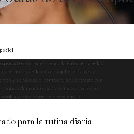
pacial
espacial
están redefiniendo la forma en que las
reales, integrando datos, objetos virtuales y
tentes y sensibles al contexto, en contraste con
a tendencia dominante señala una transición de
ncionales y enfocadas en necesidades
do para la rutina diaria