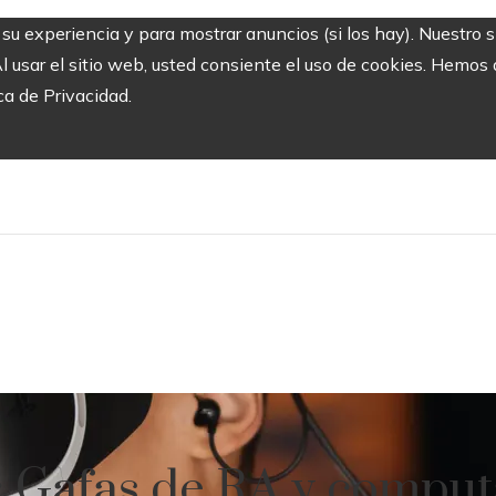
r su experiencia y para mostrar anuncios (si los hay). Nuestro 
usar el sitio web, usted consiente el uso de cookies. Hemos a
ca de Privacidad.
s: Gafas de RA y comput