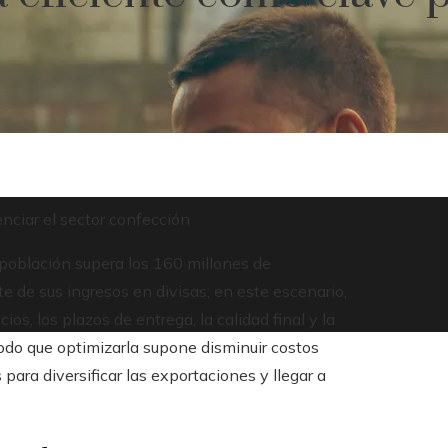
enciar el sector confección
población supera los 160 millones de
e de sus ingresos en divisas; en este escenario,
ios, los plazos de entrega, la calidad final y la
odo que optimizarla supone disminuir costos
para diversificar las exportaciones y llegar a