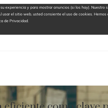
r su experiencia y para mostrar anuncios (si los hay). Nuestro 
usar el sitio web, usted consiente el uso de cookies. Hemos a
ca de Privacidad.
a eficiente como clave 