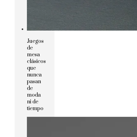
Juegos
de
mesa
clásicos
que
nunca
pasan
de
moda
ni de
tiempo