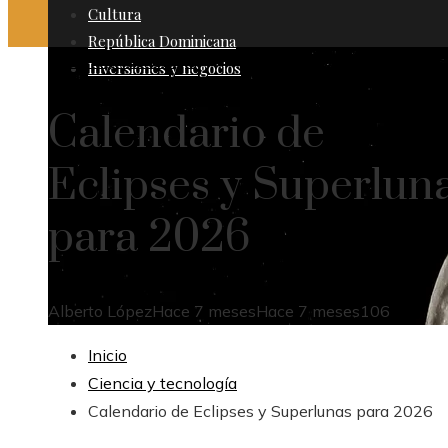
Cultura
República Dominicana
Ciencia y tecnología
Inversiones y negocios
Calendario de
Eclipses y Superlun
para 2026
Alberto López
Hace 7 meses
Hace 7 meses
106
Inicio
Ciencia y tecnología
Calendario de Eclipses y Superlunas para 2026