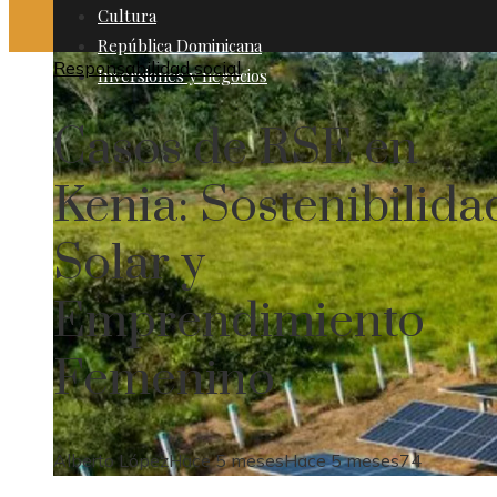
Cultura
República Dominicana
Responsabilidad social
Inversiones y negocios
Casos de RSE en
Kenia: Sostenibilida
Solar y
Emprendimiento
Femenino
Alberto López
Hace 5 meses
Hace 5 meses
74