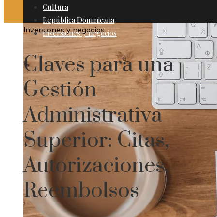
Cultura
República Dominicana
Inversiones y negocios
Inversiones y negocios
Claves para una
Gestión
Administrativa
Superior: Citas,
Autorizaciones,
Reembolsos