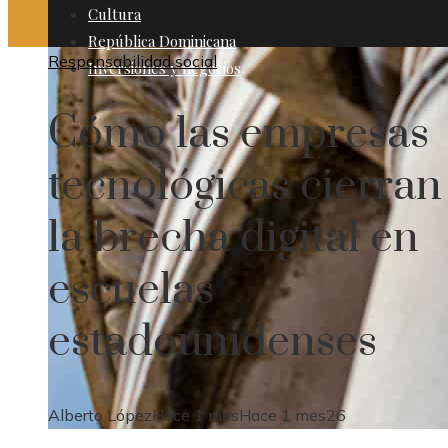
Cultura
República Dominicana
Responsabilidad social
Inversiones y negocios
Cómo las empresas
tecnológicas cierran
la brecha digital en
escuelas
estadounidenses
Alberto López
Hace 1 mes
Hace 1 mes
26