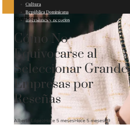
Cultura
República Dominicana
Inversiones y negocios
Inversiones y negocios
Cómo No
Equivocarse al
Seleccionar Grande
Empresas por
Reseñas
Alberto López
Hace 5 meses
Hace 5 meses
69