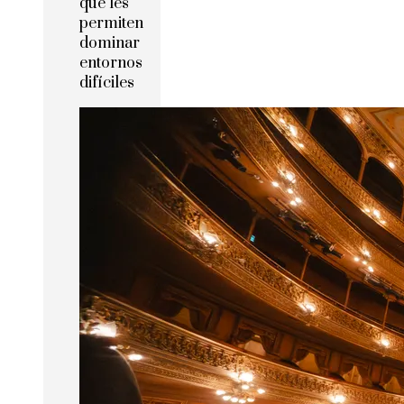
que les
permiten
dominar
entornos
difíciles