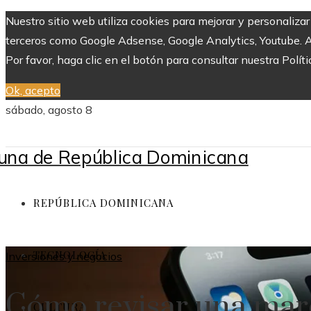
Nuestro sitio web utiliza cookies para mejorar y personaliza
terceros como Google Adsense, Google Analytics, Youtube. Al 
Por favor, haga clic en el botón para consultar nuestra Políti
Ok, acepto
sábado, agosto 8
REPÚBLICA DOMINICANA
TECNOLOGÍA
Inversiones y negocios
Cómo revisar una marc
CULTURA