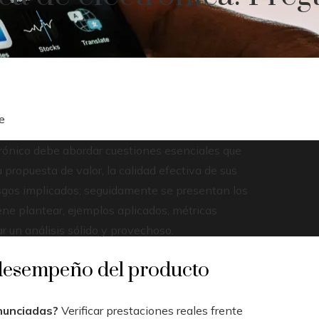
e
rónico debe abordar cuestiones esenciales que
propuesta de valor, la calidad efectiva de sus
esgos implicados; seguidamente se presentan los
ne plantear, ejemplos aplicados, métricas
r un análisis sólido y provechoso.
l desempeño del producto
anunciadas?
Verificar prestaciones reales frente