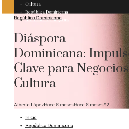
Cultura
República Dominicana
República Dominicana
Inversiones y negocios
Diáspora
Dominicana: Impuls
Clave para Negocios
Cultura
Alberto López
Hace 6 meses
Hace 6 meses
92
Inicio
República Dominicana