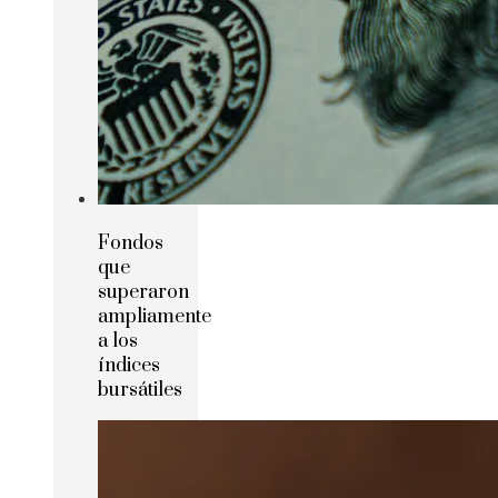
Fondos
que
superaron
ampliamente
a los
índices
bursátiles