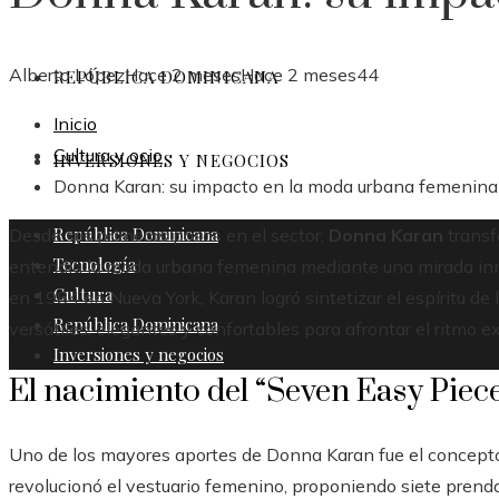
Alberto López
Hace 2 meses
Hace 2 meses
44
REPÚBLICA DOMINICANA
Inicio
Cultura y ocio
INVERSIONES Y NEGOCIOS
Donna Karan: su impacto en la moda urbana femenina
República Dominicana
Desde sus primeros pasos en el sector,
Donna Karan
transf
Tecnología
entendía la moda urbana femenina mediante una mirada innov
Cultura
en 1984 en Nueva York, Karan logró sintetizar el espíritu 
República Dominicana
versátiles, elegantes y confortables para afrontar el ritmo e
Inversiones y negocios
El nacimiento del “Seven Easy Piec
Uno de los mayores aportes de Donna Karan fue el concept
revolucionó el vestuario femenino, proponiendo siete pren