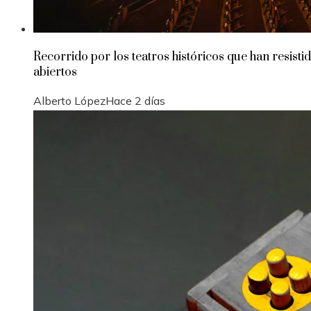
Recorrido por los teatros históricos que han resisti
abiertos
Alberto López
Hace 2 días