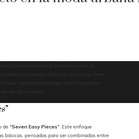
ormó profundamente la manera en que se
adora, funcional y refinada; al crear su firma
de la mujer contemporánea que buscaba piezas
xigente de la ciudad.
es”
o de
“Seven Easy Pieces”
. Este enfoque
das básicas, pensadas para ser combinadas entre