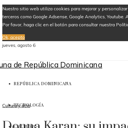
Nuestro sitio web utiliza cookies para mejorar y personaliza
terceros como Google Adsense, Google Analytics, Youtube. Al 
Por favor, haga clic en el botón para consultar nuestra Políti
Ok, acepto
jueves, agosto 6
REPÚBLICA DOMINICANA
TECNOLOGÍA
Cultura y ocio
Donna Karan: su impa
CULTURA