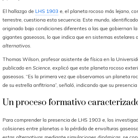
El hallazgo de
LHS 1903
e, el planeta rocoso más lejano, co
terrestre, cuestiona esta secuencia. Este mundo, identificad
originado bajo condiciones diferentes a las que gobiernan la
gigantes gaseosos, lo que indica que en sistemas estelares 
alternativos
.
Thomas Wilson, profesor asistente de física en la Universid
publicado en
Science
, explicó que este planeta rocoso exte
gaseosos. “Es la primera vez que observamos un planeta roc
de su estrella anfitriona”, señaló, indicando que su presenci
Un proceso formativo caracterizad
Para comprender la presencia de LHS 1903 e, los investigad
colisiones entre planetas o la pérdida de envolturas gaseos
estas alternativas mediante simulaciones dinámicas, se co