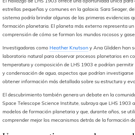
El hallazgo de LHS 1903 ofrece una oportunidad única para 
estrellas pequeñas y comunes en la galaxia. Sara Seager, del
sistema podría brindar algunas de las primeras evidencias q
formación planetaria. El planeta más externo representa un 
comprensión de cómo se forman los mundos rocosos y gaseo
Investigadoras como
Heather Knutson
y Ana Glidden han s
laboratorio natural para observar procesos planetarios en con
temperatura y composición de LHS 1903 e podrían permitir l
y condensación de agua, aspectos que podrían investigarse
obtener información más detallada sobre su estructura y evo
El descubrimiento también genera un debate en la comunidad
Space Telescope Science Institute, subraya que LHS 1903 añ
modelos de formación planetaria y que, durante años, se utili
comprender mejor los mecanismos detrás de la formación d