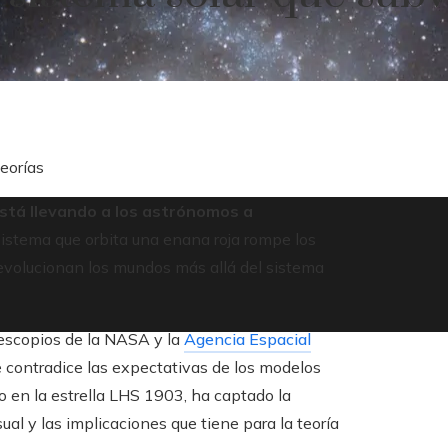
teorías
está llevando a los astrónomos a
istema que orbita una enana roja rompe los
 evolucionan los mundos más allá del sistema
elescopios de la NASA y la
Agencia Espacial
e contradice las expectativas de los modelos
o en la estrella LHS 1903, ha captado la
ual y las implicaciones que tiene para la teoría