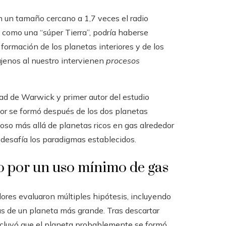
n un tamaño cercano a 1,7 veces el radio
o como una “súper Tierra”, podría haberse
 formación de los planetas interiores y de los
ajenos al nuestro intervienen
procesos
ad de Warwick y primer autor del estudio
rior se formó después de los dos planetas
oso más allá de planetas ricos en gas alrededor
a desafía los paradigmas establecidos.
o por un uso mínimo de gas
ores evaluaron múltiples hipótesis, incluyendo
as de un planeta más grande. Tras descartar
ncluyó que el planeta probablemente se formó