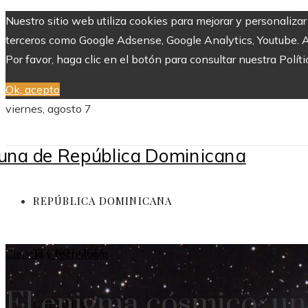
Nuestro sitio web utiliza cookies para mejorar y personaliza
terceros como Google Adsense, Google Analytics, Youtube. Al 
Por favor, haga clic en el botón para consultar nuestra Políti
Ok, acepto
viernes, agosto 7
REPÚBLICA DOMINICANA
TECNOLOGÍA
Ciencia y tecnología
El enigma cósmico: un 
CULTURA