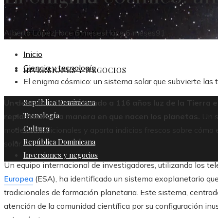
Alberto López
Hace 6 meses
Hace 6 meses
91
REPÚBLICA DOMINICANA
Inicio
Ciencia y tecnología
INVERSIONES Y NEGOCIOS
El enigma cósmico: un sistema solar que subvierte las 
República Dominicana
Un descubrimiento situado a 116 años luz de la Tierra 
Tecnología
replantearse la manera en que nacen los planetas.
Un s
Cultura
modelos tradicionales y aporta indicios frescos sobre cómo
República Dominicana
solar.
Inversiones y negocios
Un equipo internacional de investigadores, utilizando los t
Europea
(ESA), ha identificado un sistema exoplanetario qu
tradicionales de formación planetaria. Este sistema, centrad
atención de la comunidad científica por su configuración inus