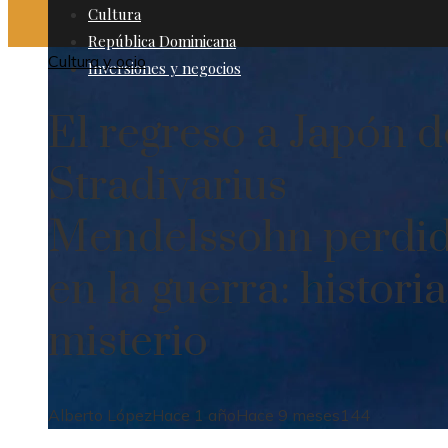
Cultura
República Dominicana
Cultura y ocio
Inversiones y negocios
El regreso a Japón d
Stradivarius
Mendelssohn perdi
en la guerra: historia
misterio
Alberto López
Hace 1 año
Hace 9 meses
144