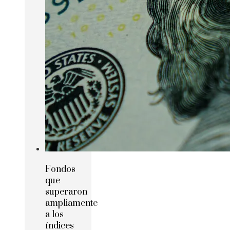
Fondos
que
superaron
ampliamente
a los
índices