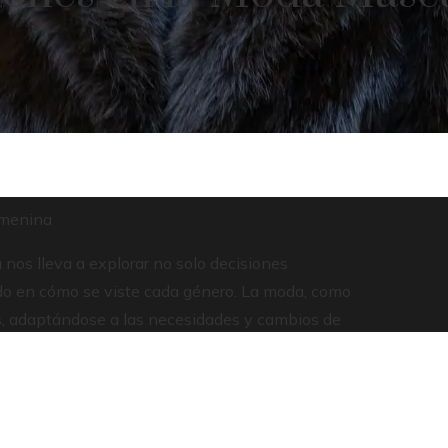
emenina
 nos lleva a explorar no solo decisiones
uido en cómo se viste cada género. La moda, como
glos, adaptándose a las necesidades y cambios de