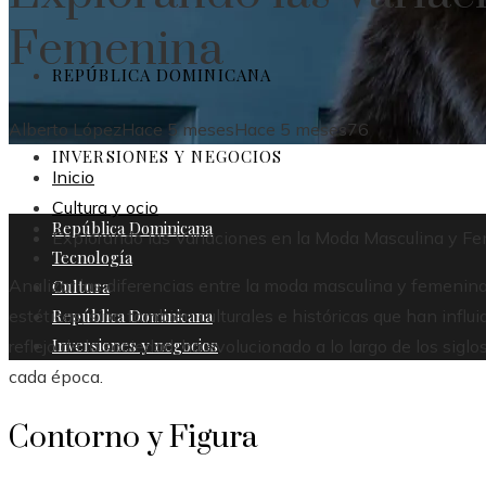
Femenina
REPÚBLICA DOMINICANA
Alberto López
Hace 5 meses
Hace 5 meses
76
INVERSIONES Y NEGOCIOS
Inicio
Cultura y ocio
República Dominicana
Explorando las Variaciones en la Moda Masculina y F
Tecnología
Analizar las diferencias entre la moda masculina y femenina
Cultura
República Dominicana
estéticas, sino también culturales e históricas que han infl
Inversiones y negocios
reflejo de la sociedad, ha evolucionado a lo largo de los si
cada época.
Contorno y Figura