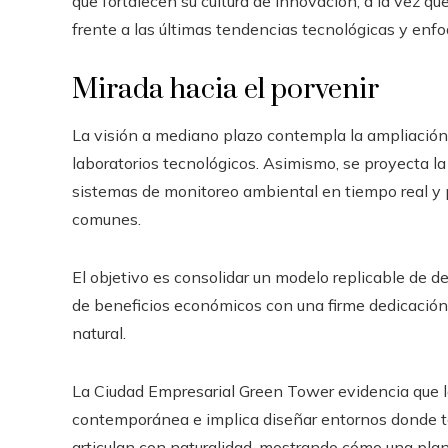
que fortalecen su cultura de innovación, a la vez q
frente a las últimas tendencias tecnológicas y enfo
Mirada hacia el porvenir
La visión a mediano plazo contempla la ampliación
laboratorios tecnológicos. Asimismo, se proyecta la
sistemas de monitoreo ambiental en tiempo real y p
comunes.
El objetivo es consolidar un modelo replicable de d
de beneficios económicos con una firme dedicación a
natural.
La Ciudad Empresarial Green Tower evidencia que la
contemporánea e implica diseñar entornos donde tec
articulan con naturalidad, mostrando cómo una plani