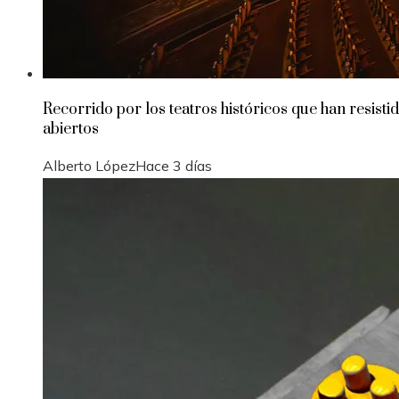
Recorrido por los teatros históricos que han resisti
abiertos
Alberto López
Hace 3 días