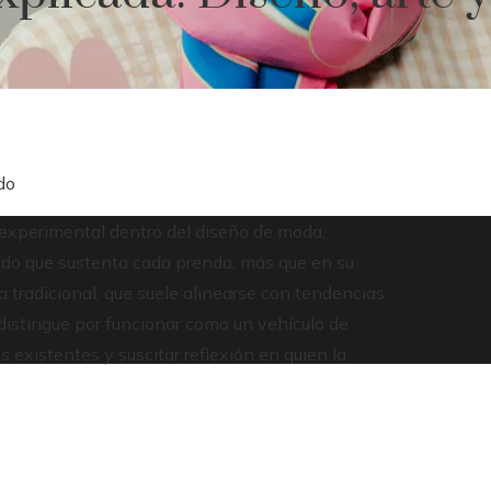
do
experimental dentro del diseño de moda,
cado que sustenta cada prenda, más que en su
da tradicional, que suele alinearse con tendencias
istingue por funcionar como un vehículo de
 existentes y suscitar reflexión en quien la