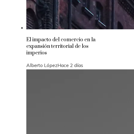
El impacto del comercio en la
expansión territorial de los
imperios
Alberto López
Hace 2 días