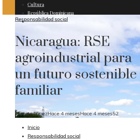
Cultura
República Dominicana
Responsabilidad social
Inversiones y negocios
Nicaragua: RSE
agroindustrial para
un futuro sostenible
familiar
Alberto López
Hace 4 meses
Hace 4 meses
52
Inicio
Responsabilidad social