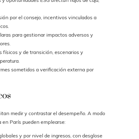
 y oportunidades ESG afectan flujos de caja,
ión por el consejo, incentivos vinculados a
cos.
claras para gestionar impactos adversos y
ores.
s físicos y de transición, escenarios y
peratura.
rmes sometidos a verificación externa por
cos
ilitan medir y contrastar el desempeño. A modo
va en París pueden emplearse:
obales y por nivel de ingresos, con desglose