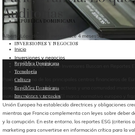
Auditorías
REPÚBLICA DOMINICANA
Alberto López
Hace 4 meses
Hace 4 meses
59
INVERSIONES Y NEGOCIOS
Inicio
Inversiones y negocios
República Dominicana
París, Francia: Lo que Inversores Buscan en Reportes E
Tecnología
París, como uno de los principales centros financieros de E
Cultura
República Dominicana
aseguradoras, gestores de activos y una comunidad inversor
Inversiones y negocios
materia de sostenibilidad. El marco normativo europeo y fra
Unión Europea ha establecido directrices y obligaciones crec
mientras que Francia complementa con leyes sobre deber de 
y la corrupción. En este entorno, los reportes ESG (criterios
marketing para convertirse en información crítica para la valo