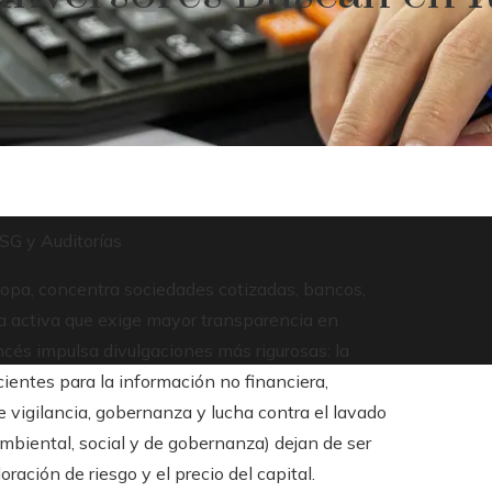
SG y Auditorías
uropa, concentra sociedades cotizadas, bancos,
a activa que exige mayor transparencia en
ncés impulsa divulgaciones más rigurosas: la
ientes para la información no financiera,
vigilancia, gobernanza y lucha contra el lavado
 ambiental, social y de gobernanza) dejan de ser
ración de riesgo y el precio del capital.