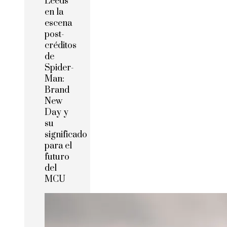
Leeds
en la
escena
post-
créditos
de
Spider-
Man:
Brand
New
Day y
su
significado
para el
futuro
del
MCU