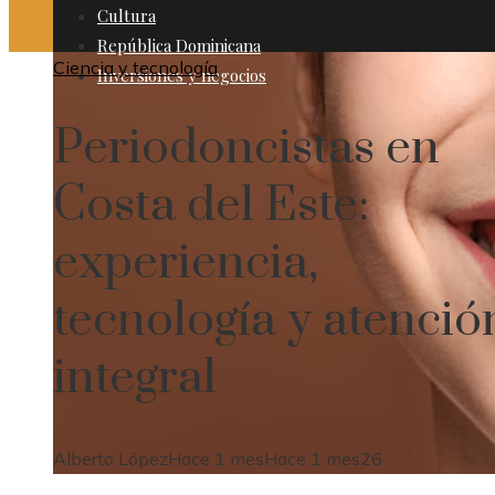
Cultura
República Dominicana
Ciencia y tecnología
Inversiones y negocios
Periodoncistas en
Costa del Este:
experiencia,
tecnología y atenció
integral
Alberto López
Hace 1 mes
Hace 1 mes
26