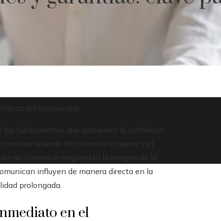
onfianza del consumidor
de los fundamentos que sostienen la confianza
omo un acuerdo tácito entre la marca y el
ección de compra y resguardan la imagen de la
comunican influyen de manera directa en la
elidad prolongada.
inmediato en el