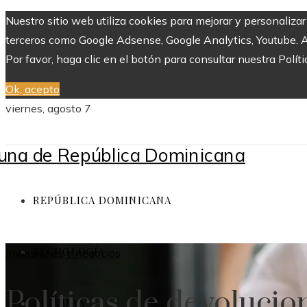
Nuestro sitio web utiliza cookies para mejorar y personaliza
terceros como Google Adsense, Google Analytics, Youtube. Al 
Por favor, haga clic en el botón para consultar nuestra Políti
Ok, acepto
viernes, agosto 7
REPÚBLICA DOMINICANA
TECNOLOGÍA
Inversiones y negocios
Políticas de devolucion
CULTURA