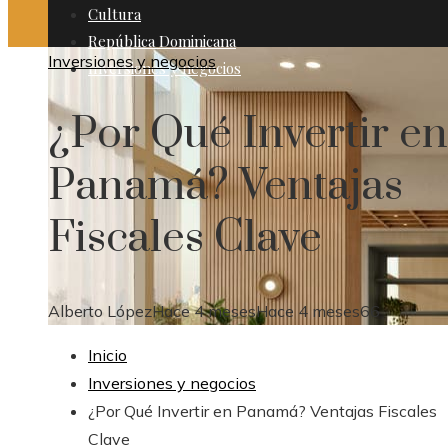
Cultura
República Dominicana
Inversiones y negocios
Inversiones y negocios
¿Por Qué Invertir en
Panamá? Ventajas
Fiscales Clave
Alberto López
Hace 4 meses
Hace 4 meses
66
Inicio
Inversiones y negocios
¿Por Qué Invertir en Panamá? Ventajas Fiscales
Clave