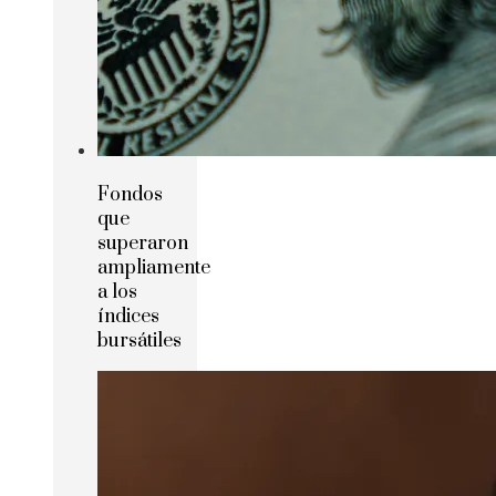
Fondos
que
superaron
ampliamente
a los
índices
bursátiles