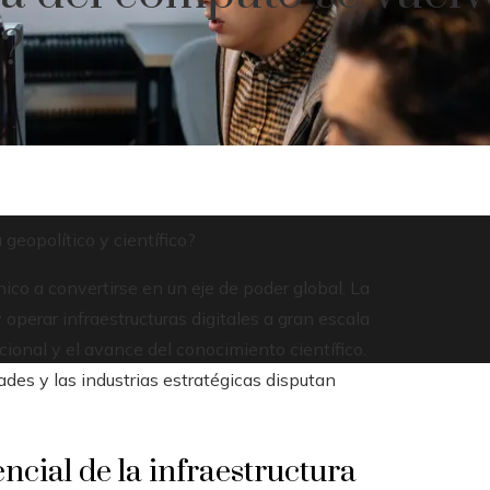
o?
geopolítico y científico?
co a convertirse en un eje de poder global. La
perar infraestructuras digitales a gran escala
ional y el avance del conocimiento científico.
ades y las industrias estratégicas disputan
cial de la infraestructura