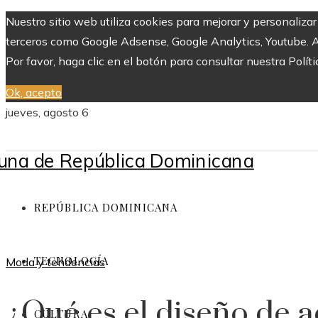
Nuestro sitio web utiliza cookies para mejorar y personaliza
terceros como Google Adsense, Google Analytics, Youtube. Al 
Por favor, haga clic en el botón para consultar nuestra Políti
Ok, acepto
jueves, agosto 6
REPÚBLICA DOMINICANA
TECNOLOGÍA
Moda y tendencias
¿Qué es el diseño de a
CULTURA