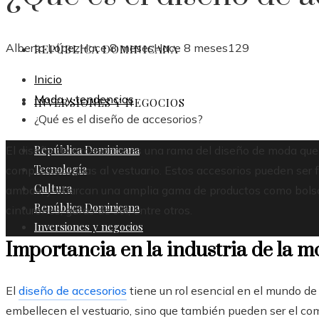
Alberto López
Hace 8 meses
Hace 8 meses
129
REPÚBLICA DOMINICANA
Inicio
Moda y tendencias
INVERSIONES Y NEGOCIOS
¿Qué es el diseño de accesorios?
República Dominicana
El diseño de accesorios es una rama del diseño de moda que 
Tecnología
complementarias al vestuario. Estos accesorios pueden ser 
Cultura
ambos, y abarcan una amplia gama de productos como bolsos,
República Dominicana
cinturones, gafas de sol, entre otros.
Inversiones y negocios
Importancia en la industria de la 
El
diseño de accesorios
tiene un rol esencial en el mundo d
embellecen el vestuario, sino que también pueden ser el com