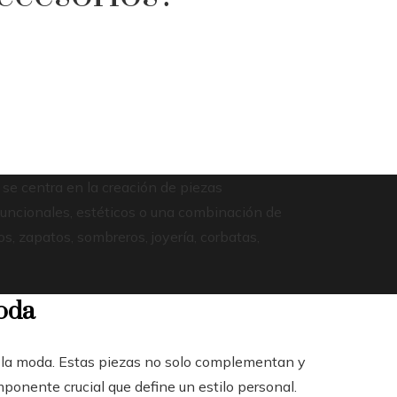
se centra en la creación de piezas
funcionales, estéticos o una combinación de
 zapatos, sombreros, joyería, corbatas,
moda
e la moda. Estas piezas no solo complementan y
ponente crucial que define un estilo personal.