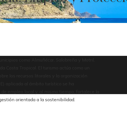
municipios como Almuñécar, Salobreña y Motril,
da Costa Tropical. El turismo actúa como un
e los recursos litorales y la organización
E) aplicada al ámbito turístico se ha
e empleo local y, al mismo tiempo, fortalece la
estión orientada a la sostenibilidad.