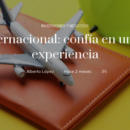
INVERSIONES Y NEGOCIOS
ternacional: confía en 
experiencia
Alberto López
Hace 2 meses
35