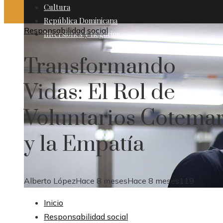
Cultura
República Dominicana
Responsabilidad social
Inversiones y negocios
Transformando
Vidas: El Rol de
Voluntarios Cotema
y la Empatía
Alberto López
Hace 8 meses
Hace 8 meses
119
Inicio
Responsabilidad social