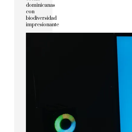
dominicanas
con
biodiversidad
impresionante