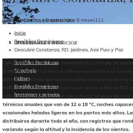
Alberto López
Hace 8 meses
Hace 8 meses
121
REPÚBLICA DOMINICANA
Inicio
República Dominicana
INVERSIONES Y NEGOCIOS
Descubre Constanza, RD: Jardines, Aire Puro y Paz
República Dominicana
Constanza, situada en la provincia de La Vega, se reco
Tecnología
productivos del Caribe. La cabecera municipal se encuen
Cultura
del mar, mientras que las montañas y mesetas que la r
República Dominicana
Valle Nuevo— con frecuencia superan los 1.500–1.800 met
Inversiones y negocios
valles y laderas, genera un
clima fresco
singular dentro 
térmicos anuales que van de 12 a 18 °C, noches capace
ocasionales heladas ligeras en los puntos más altos. Las
distribuirse durante todo el año, con registros que ro
variando según la altitud y la incidencia de los vientos.