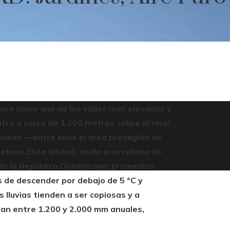
noce como uno de los valles más elevados y
tra a cerca de 1.200 metros sobre el nivel
odean —entre ellas el área protegida de
ros. Esta altitud, unida a su relieve de
de la República Dominicana: promedios
s de descender por debajo de 5 °C y
 lluvias tienden a ser copiosas y a
ndan entre 1.200 y 2.000 mm anuales,