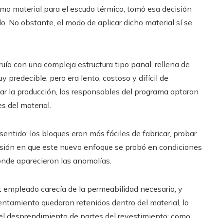
o material para el escudo térmico, tomó esa decisión
No obstante, el modo de aplicar dicho material sí se
uía con una compleja estructura tipo panal, rellena de
redecible, pero era lento, costoso y difícil de
icar la producción, los responsables del programa optaron
s del material.
 sentido: los bloques eran más fáciles de fabricar, probar
ocasión en que este nuevo enfoque se probó en condiciones
donde aparecieron las anomalías.
t empleado carecía de la permeabilidad necesaria, y
entamiento quedaron retenidos dentro del material, lo
el desprendimiento de partes del revestimiento; como