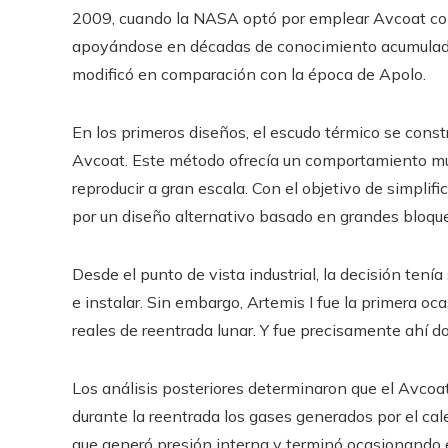
2009, cuando la NASA optó por emplear Avcoat com
apoyándose en décadas de conocimiento acumulado. 
modificó en comparación con la época de Apolo.
En los primeros diseños, el escudo térmico se constr
Avcoat. Este método ofrecía un comportamiento muy p
reproducir a gran escala. Con el objetivo de simplif
por un diseño alternativo basado en grandes bloque
Desde el punto de vista industrial, la decisión tenía
e instalar. Sin embargo, Artemis I fue la primera 
reales de reentrada lunar. Y fue precisamente ahí 
Los análisis posteriores determinaron que el Avcoa
durante la reentrada los gases generados por el cal
que generó presión interna y terminó ocasionando 