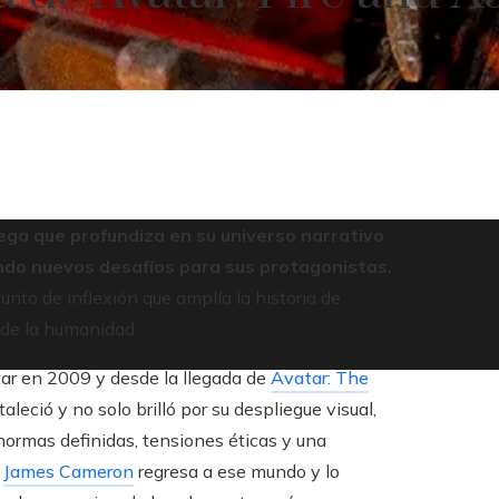
ega que profundiza en su universo narrativo
ndo nuevos desafíos para sus protagonistas.
unto de inflexión que amplía la historia de
 de la humanidad.
tar en 2009 y desde la llegada de
Avatar: The
aleció y no solo brilló por su despliegue visual,
normas definidas, tensiones éticas y una
,
James Cameron
regresa a ese mundo y lo