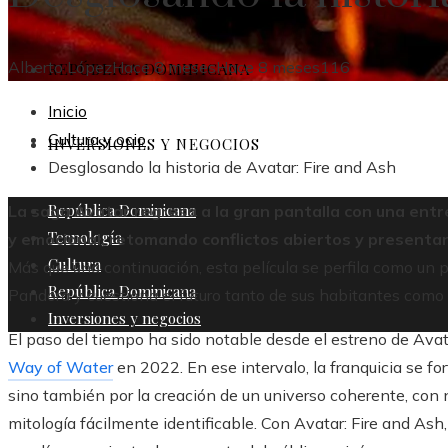
Alberto López
Hace 8 meses
Hace 8 meses
116
REPÚBLICA DOMINICANA
Inicio
Cultura y ocio
INVERSIONES Y NEGOCIOS
Desglosando la historia de Avatar: Fire and Ash
República Dominicana
La saga Avatar regresa a la gran pantalla con una entr
Tecnología
y emocional, retomando conflictos abiertos y presenta
Cultura
Más que una continuación, esta película se perfila como un p
República Dominicana
Pandora y cuestiona el futuro tanto de sus habitantes como
Inversiones y negocios
El paso del tiempo ha sido notable desde el estreno de Ava
Way of Water
en 2022. En ese intervalo, la franquicia se fort
sino también por la creación de un universo coherente, con 
mitología fácilmente identificable. Con Avatar: Fire and Ash