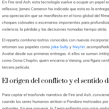
En Fire and Ash, esta tecnología vuelve a ocupar un papel 
reflexiva; James Cameron ha indicado que esta es la entreg
una apreciación que se manifiesta en el tono global del film
choques colosales o escenarios imponentes para profundizar
violencia, la pérdida y las decisiones tomadas tiempo atrás.
El reparto combina rostros conocidos con nuevas incorpor
retoman sus papeles como
Jake Sully
y
Neytiri
, acompañados
Avatar desde sus primeras entregas. A ellos se suman intérp
como Oona Chaplin, quien encarna a Varang, una figura centra
tercera película.
El origen del conflicto y el sentido
Para captar el trasfondo narrativo de Fire and Ash, conviene r
cuando los seres humanos arriban a Pandora motivados por 
naturales. En ese porvenir, la Tierra enfrenta una crisis am