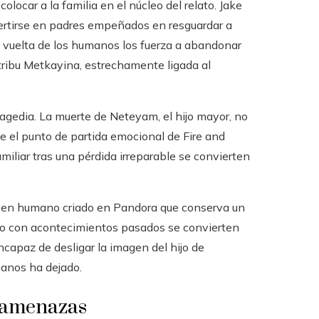
olocar a la familia en el núcleo del relato. Jake
vertirse en padres empeñados en resguardar a
 vuelta de los humanos los fuerza a abandonar
 tribu Metkayina, estrechamente ligada al
agedia. La muerte de Neteyam, el hijo mayor, no
ce el punto de partida emocional de Fire and
familiar tras una pérdida irreparable se convierten
 joven humano criado en Pandora que conserva un
culo con acontecimientos pasados se convierten
incapaz de desligar la imagen del hijo de
manos ha dejado.
s amenazas